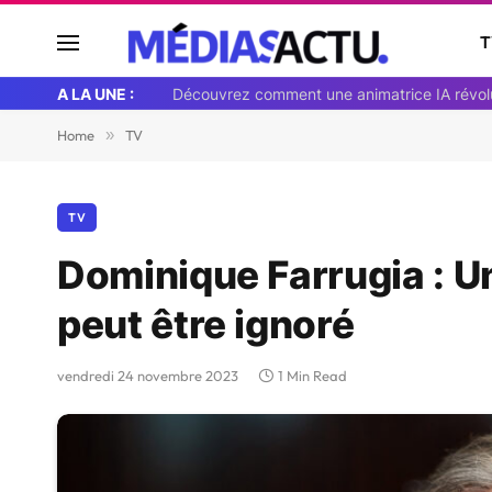
T
A LA UNE :
Home
»
TV
TV
Dominique Farrugia : Un 
peut être ignoré
vendredi 24 novembre 2023
1 Min Read