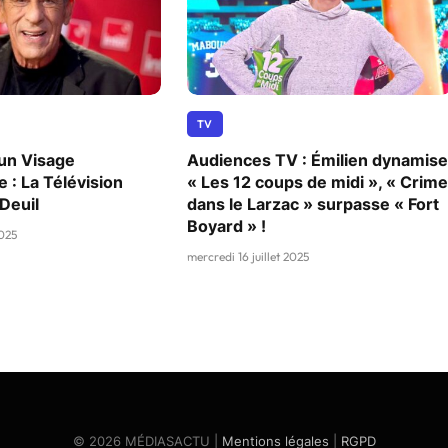
TV
’un Visage
Audiences TV : Émilien dynamise
 : La Télévision
« Les 12 coups de midi », « Crime
Deuil
dans le Larzac » surpasse « Fort
Boyard » !
2025
mercredi 16 juillet 2025
© 2026 MÉDIASACTU |
Mentions légales
|
RGPD