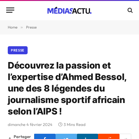
Home
»
Presse
PRESSE
Découvrez la passion et
l’expertise d’Ahmed Bessol,
une des 8 légendes du
journalisme sportif africain
selon l’AIPS !
dimanche 4 février 2024
3 Mins Read
Partager