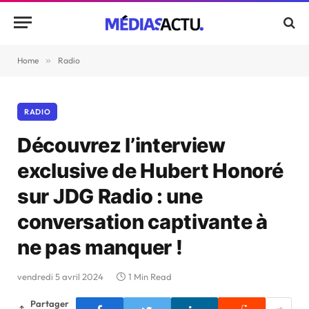
Home
»
Radio
RADIO
Découvrez l’interview
exclusive de Hubert Honoré
sur JDG Radio : une
conversation captivante à
ne pas manquer !
vendredi 5 avril 2024
1 Min Read
Partager