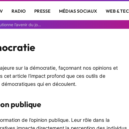
V
RADIO
PRESSE
MÉDIAS SOCIAUX
WEB & TE
Découvrez comment une animatrice IA révolutionne l’avenir du journalisme
mocratie
ajeure sur la démocratie, façonnant nos opinions et
 cet article l’impact profond que ces outils de
x démocratiques qui en découlent.
ion publique
rmation de l’opinion publique. Leur rôle dans la
arratives impacte directement la perception des individus