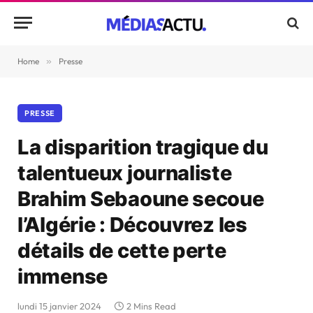
Home
»
Presse
PRESSE
La disparition tragique du
talentueux journaliste
Brahim Sebaoune secoue
l’Algérie : Découvrez les
détails de cette perte
immense
lundi 15 janvier 2024
2 Mins Read