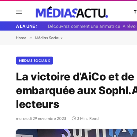
T
A LA UNE :
Home
»
Médias Sociaux
MÉDIAS SOCIAUX
La victoire d’AiCo et d
embarquée aux SophI.A 
lecteurs
mercredi 29 novembre 2023
3 Mins Read