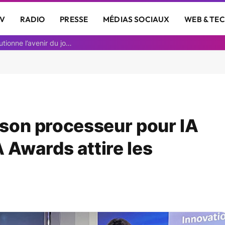
V
RADIO
PRESSE
MÉDIAS SOCIAUX
WEB & TE
Découvrez comment une animatrice IA révolutionne l’avenir du journalisme
e son processeur pour IA
Awards attire les