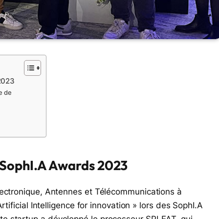
2023
e de
s SophI.A Awards 2023
Electronique, Antennes et Télécommunications à
tificial Intelligence for innovation » lors des SophI.A
e startup a développé le processeur SPLEAT, qui