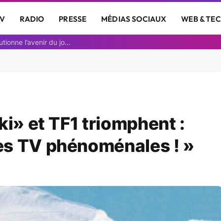
V
RADIO
PRESSE
MÉDIAS SOCIAUX
WEB & TE
Découvrez comment une animatrice IA révolutionne l’avenir du journalisme
ki» et TF1 triomphent :
es TV phénoménales ! »