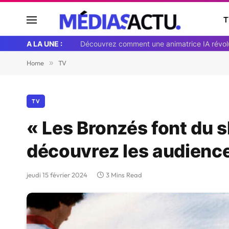
T
A LA UNE :
Home
»
TV
TV
« Les Bronzés font du s
découvrez les audienc
jeudi 15 février 2024
3 Mins Read