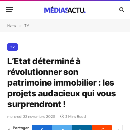
Home
»
TV
TV
L’Etat déterminé à
révolutionner son
patrimoine immobilier : les
projets audacieux qui vous
surprendront !
mercredi 22 novembre 2023
3 Mins Read
Partager