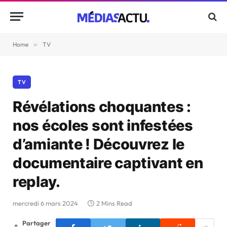
Home
»
TV
TV
Révélations choquantes :
nos écoles sont infestées
d’amiante ! Découvrez le
documentaire captivant en
replay.
mercredi 6 mars 2024
2 Mins Read
Partager