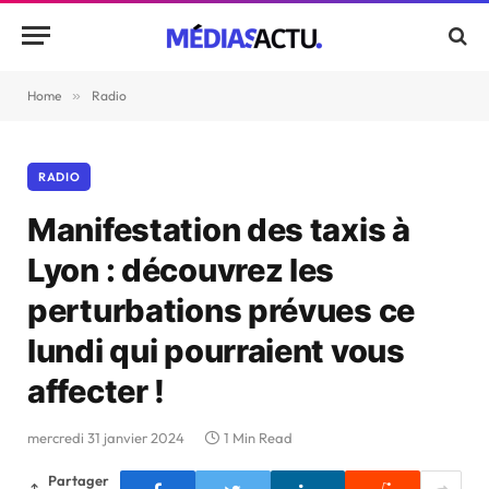
Home
»
Radio
RADIO
Manifestation des taxis à
Lyon : découvrez les
perturbations prévues ce
lundi qui pourraient vous
affecter !
mercredi 31 janvier 2024
1 Min Read
Partager