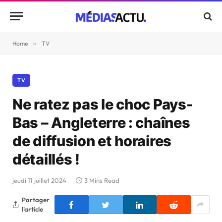
Home
»
TV
TV
Ne ratez pas le choc Pays-
Bas – Angleterre : chaînes
de diffusion et horaires
détaillés !
jeudi 11 juillet 2024
3 Mins Read
Partager
l'article